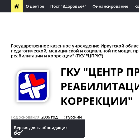
О центре
Пост "Здоровье+"
Финансирование
К
Часто задаваемые вопросы
Вакансии
Обучающимся
Материалы по защите прав потребителей
Социальное па
Государственное казенное учреждение Иркутской облас
педагогической, медицинской и социальной помощи, п
реабилитации и коррекции" (ГКУ "ЦПРК")
ГКУ "ЦЕНТР 
РЕАБИЛИТАЦ
КОРРЕКЦИИ"
Год основания
2006 год
Русский
Версия для слабовидящих