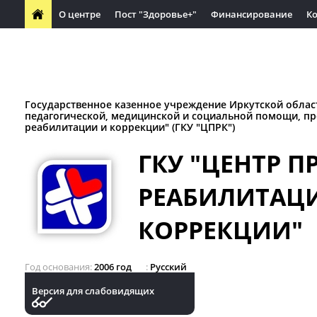
О центре
Пост "Здоровье+"
Финансирование
К
Часто задаваемые вопросы
Вакансии
Обучающимся
Материалы по защите прав потребителей
Социальное па
Государственное казенное учреждение Иркутской облас
педагогической, медицинской и социальной помощи, п
реабилитации и коррекции" (ГКУ "ЦПРК")
ГКУ "ЦЕНТР 
РЕАБИЛИТАЦ
КОРРЕКЦИИ"
Год основания
2006 год
Русский
Версия для слабовидящих