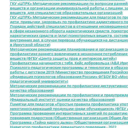
ГКУ «ЦПРК» Методические рекомендации по вопросам ранней
веществ и организации индивидуальной работы с лицами, з
веществ, для специалистов образовательных организаций
ГКУ «ЦПРК» Методические рекомендации для педагогов по пр
дети, привычки, здоровье» по профилактике аддиктивного п
Порядок действий специалистов в отношении несовершенно
в сфере незаконного оборота наркотических средств, психот
наркотических средств и (или) психотропных веществ, состоя
внутренних дел, в случае перевода обучающихся на дистанци
в Иркутской области)
Методические рекомендации планирование и организация с
профилактике раннего вовлечения в незаконное потребление
веществ (ФГБУ «Центр защиты прав и интересов детей»)
Профилактика начинается с тебя. Кейс добровольца (АВД Ирк
Психолого-педагогические программы и технологии в образо
работы с детством 2019 (Министерство просвещения Россий
«Федерация психологов образования России» ФГБОУ ВО «Мос
педагогический университет»)
Методические рекомендации по профилактике деструктивног
качества образования)
Методические рекомендации по профилактике и предупрежде
(Федеральный институт оценки качества образования)
Памятки для педагогов «Простые правила профилактика упот
никотиносодержащей продукции среди обучающихся» (ФГБУ «
Программа проведения интерактивных занятий по развитию
поведения подростков (Общественная организация Общее Де
Программа «Тайна едкого дыма» (Общественная организация
Навигатор профилактики девиантного поведения - 2022