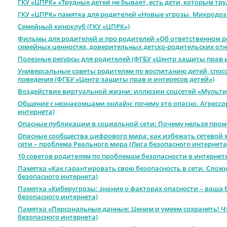
ГКУ «ЦПРК» «Трудных детей не бывает, есть дети, которым тр
ГКУ «ЦПРК» памятка для родителей «Новые угрозы. Микродоз
Семейный киноклуб (ГКУ «ЦПРК»)
Фильмы для родителей и про родителей «Об ответственном р
семейных ценностях, доверительных детско-родительских отн
Полезные ресурсы для родителей (ФГБУ «Центр защиты прав и
Универсальные советы родителям по воспитанию детей, спос
поведения (ФГБУ «Центр защиты прав и интересов детей»)
Воздействие виртуальной жизни: иллюзии соцсетей «Мульти
Общение с незнакомцами онлайн: почему это опасно. Агресс
интернета)
Опасные публикации в социальной сети: Почему нельзя промо
Опасные сообщества цифрового мира: как избежать сетевой 
сети – проблема Реального мира (Лига безопасного интернета
10 советов родителям по проблемам безопасности в интернете
Памятка «Как гарантировать свою безопасность в сети. Сложн
безопасного интернета)
Памятка «Киберугрозы: знание о факторах опасности – ваша 
безопасного интернета)
Памятка «Персональные данные: Ценим и умеем сохранять! Чт
безопасного интернета)