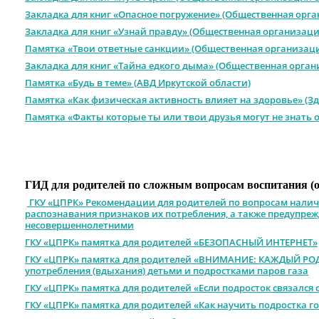
Закладка для книг «Опасное погружение» (Общественная орг
Закладка для книг «Узнай правду» (Общественная организаци
Памятка «Твои ответные санкции» (Общественная организац
Закладка для книг «Тайна едкого дыма» (Общественная орга
Памятка «Будь в теме» (АВД Иркутской области)
Памятка «Как физическая активность влияет на здоровье» (Зд
Памятка «Факты которые ты или твои друзья могут не знать о
ГИД для родителей по сложным вопросам воспитания (о
ГКУ «ЦПРК» Рекомендации для родителей по вопросам налич
распознавания признаков их потребления, а также предупре
несовершеннолетними
ГКУ «ЦПРК» памятка для родителей «БЕЗОПАСНЫЙ ИНТЕРНЕТ»
ГКУ «ЦПРК» памятка для родителей «ВНИМАНИЕ: КАЖДЫЙ РО
употребления (вдыхания) детьми и подростками паров газа
ГКУ «ЦПРК» памятка для родителей «Если подросток связался 
ГКУ «ЦПРК» памятка для родителей «Как научить подростка г