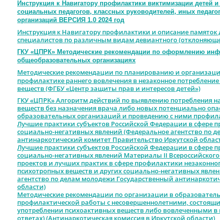
Инструкция к Навигатору профилактики виктимизации детей и 
социальных педагогов, классных руководителей, иных педаго
организаций ВЕРСИЯ 1.0 2024 год
Инструкция к Навигатору профилактики и описание памяток д
специалистов по различным видам девиантного (отклоняюще
ГКУ «ЦПРК» Методические рекомендации по оформлению инф
общеобразовательных организациях
Методические рекомендации по планированию и организаци
профилактике раннего вовлечения в незаконное потребление
веществ (ФГБУ «Центр защиты прав и интересов детей»)
ГКУ «ЦПРК» Алгоритм действий по выявлению потребления н
веществ без назначения врача либо новых потенциально оп
образовательных организаций и проведению с ними профил
Лучшие практики субъектов Российской Федерации в сфере 
социально-негативных явлений (Федеральное агентство по 
антинаркотический комитет Правительство Иркутской облас
Лучшие практики субъектов Российской Федерации в сфере 
социально-негативных явлений Материалы II Всероссийског
проектов и лучших практик в сфере профилактики незаконног
психотропных веществ и других социально-негативных явлений 
агентство по делам молодежи Государственный антинаркоти
области)
Методические рекомендации по организации в образовател
профилактической работы с несовершеннолетними, состоящим
употреблении психоактивных веществ либо вовлеченными в н
ответах) (Антинаркотическая комиссия в Иркутской области)