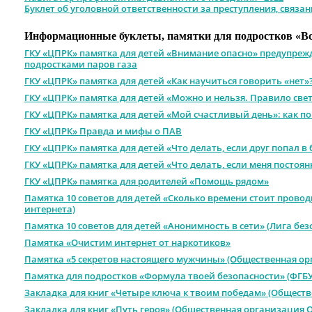
Буклет об уголовной ответственности за преступления, связ
Информационные буклеты, памятки для подростков «Все
ГКУ «ЦПРК» памятка для детей «Внимание опасно» предупреж
подростками паров газа
ГКУ «ЦПРК» памятка для детей «Как научиться говорить «нет»
ГКУ «ЦПРК» памятка для детей «Можно и нельзя. Правило све
ГКУ «ЦПРК» памятка для детей «Мой счастливый день»: как по
ГКУ «ЦПРК» Правда и мифы о ПАВ
ГКУ «ЦПРК» памятка для детей «Что делать, если друг попал в 
ГКУ «ЦПРК» памятка для детей «Что делать, если меня постоя
ГКУ «ЦПРК» памятка для родителей «Помощь рядом»
Памятка 10 советов для детей «Сколько времени стоит провод
интернета)
Памятка 10 советов для детей «Анонимность в сети» (Лига без
Памятка «Очистим интернет от наркотиков»
Памятка «5 секретов настоящего мужчины» (Общественная ор
Памятка для подростков «Формула твоей безопасности» (ФГБУ
Закладка для книг «Четыре ключа к твоим победам» (Общест
Закладка для книг «Путь героя» (Общественная организация 