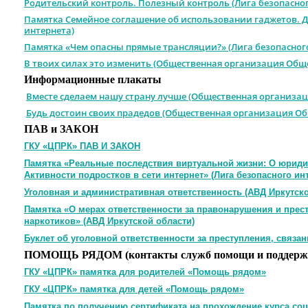
Родительский контроль. Полезный контроль (Лига безопасно
Памятка Семейное соглашение об использовании гаджетов. Д
интернета)
Памятка «Чем опасны прямые трансляции?» (Лига безопасног
В твоих силах это изменить (Общественная организация Общ
Информационные плакаты
Вместе сделаем нашу страну лучше (Общественная организац
Будь достоин своих прадедов (Общественная организация Об
ПАВ и ЗАКОН
ГКУ «ЦПРК» ПАВ И ЗАКОН
Памятка «Реальные последствия виртуальной жизни: О юрид
Активности подростков в сети интернет» (Лига безопасного ин
Уголовная и административная ответственность (АВД Иркутско
Памятка «О мерах ответственности за правонарушения и прес
наркотиков» (АВД Иркутской области)
Буклет об уголовной ответственности за преступления, связ
ПОМОЩЬ РЯДОМ (контакты служб помощи и поддерж
ГКУ «ЦПРК» памятка для родителей «Помощь рядом»
ГКУ «ЦПРК» памятка для детей «Помощь рядом»
Памятка по получению сертификата на прохождение курса соц