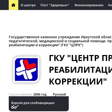
О центре
Пост "Здоровье+"
Финансирование
К
Часто задаваемые вопросы
Вакансии
Обучающимся
Материалы по защите прав потребителей
Социальное па
Государственное казенное учреждение Иркутской облас
педагогической, медицинской и социальной помощи, п
реабилитации и коррекции" (ГКУ "ЦПРК")
ГКУ "ЦЕНТР 
РЕАБИЛИТАЦ
КОРРЕКЦИИ"
Год основания
2006 год
Русский
Версия для слабовидящих