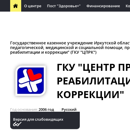
О центре
Пост "Здоровье+"
Финансирование
К
Часто задаваемые вопросы
Вакансии
Обучающимся
Материалы по защите прав потребителей
Социальное па
Государственное казенное учреждение Иркутской облас
педагогической, медицинской и социальной помощи, п
реабилитации и коррекции" (ГКУ "ЦПРК")
ГКУ "ЦЕНТР 
РЕАБИЛИТАЦ
КОРРЕКЦИИ"
Год основания
2006 год
Русский
Версия для слабовидящих