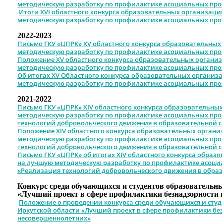
методическую разработку по профилактике асоциальных проя
Итоги XVI областного конкурса образовательных организаци
методическую разработку по профилактике асоциальных проя
2022-2023
Письмо ГКУ «ЦПРК» XV областного конкурса образовательных
методическую разработку по профилактике асоциальных проя
Положение XV областного конкурса образовательных органи
методическую разработку по профилактике асоциальных проя
Об итогах XV Областного конкурса образовательных организ
методическую разработку по профилактике асоциальных проя
2021-2022
Письмо ГКУ «ЦПРК» XIV областного конкурса образовательны
методическую разработку по профилактике асоциальных про
технологий добровольческого движения в образовательной с
Положение XIV областного конкурса образовательных органи
методическую разработку по профилактике асоциальных про
технологий добровольческого движения в образовательной с
Письмо ГКУ «ЦПРК» об итогах XIV областного конкурса обра
на лучшую методическую разработку по профилактике асоци
«Реализация технологий добровольческого движения в обра
Конкурс среди обучающихся и студентов образовательн
«Лучший проект в сфере профилактики безнадзорности
Положение о проведении конкурса среди обучающихся и сту
Иркутской области «Лучший проект в сфере профилактики б
несовершеннолетних»