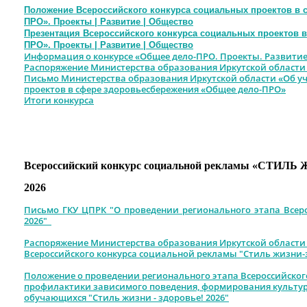
Положение Всероссийского конкурса социальных проектов в 
ПРО». Проекты | Развитие | Общество
Презентация Всероссийского конкурса социальных проектов 
ПРО». Проекты | Развитие | Общество
Информация о конкурсе «Общее дело-ПРО. Проекты. Развитие
Распоряжение Министерства образования Иркутской области 29
Письмо Министерства образования Иркутской области «Об уч
проектов в сфере здоровьесбережения «Общее дело-ПРО»
Итоги конкурса
Всероссийский конкурс социальной рекламы «СТИЛЬ
2026
Письмо ГКУ ЦПРК "О проведении регионального этапа Всеро
2026"
Распоряжение Министерства образования Иркутской области
Всероссийского конкурса социальной рекламы "Стиль жизни-зд
Положение о проведении регионального этапа Всероссийског
профилактики зависимого поведения, формирования культур
обучающихся "Стиль жизни - здоровье! 2026"