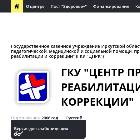
О центре
Пост "Здоровье+"
Финансирование
К
Часто задаваемые вопросы
Вакансии
Обучающимся
Материалы по защите прав потребителей
Социальное па
Государственное казенное учреждение Иркутской облас
педагогической, медицинской и социальной помощи, п
реабилитации и коррекции" (ГКУ "ЦПРК")
ГКУ "ЦЕНТР 
РЕАБИЛИТАЦ
КОРРЕКЦИИ"
Год основания
2006 год
Русский
Версия для слабовидящих